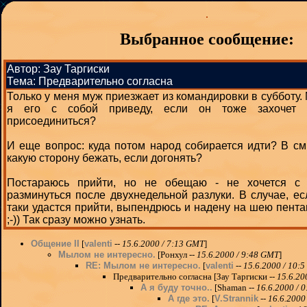
Выбранное сообщение:
Автор: Зау Таргиски
Тема: Предварительно согласна
Только у меня муж приезжает из командировки в субботу.
я его с собой приведу, если он тоже захочет
присоединиться?
И еще вопрос: куда потом народ собирается идти? В с
какую сторону бежать, если догонять?
Постараюсь прийти, но не обещаю - не хочется с
разминуться после двухнедельной разлуки. В случае, ес
таки удастся прийти, выпендрюсь и надену на шею пент
;-)) Так сразу можно узнать.
Общение II
[
valenti
--
15.6.2000 / 7:13 GMT
]
Мылом не интересно.
[Ронхул --
15.6.2000 / 9:48 GMT
]
RE: Мылом не интересно.
[
valenti
--
15.6.2000 / 10:
Предварительно согласна [Зау Таргиски --
15.6.20
А я буду точно..
[Shaman --
16.6.2000 / 
А где это.
[
V.Strannik
--
16.6.2000