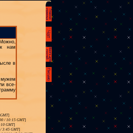
 Можно,
 к нам
мысле в
 мужем
ли все-
аграмму
5 GMT
]
00 / 10:15 GMT
]
0:10 GMT
]
 / 3:45 GMT
]