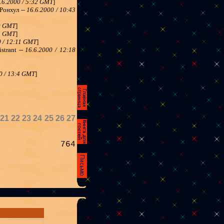
.6.2000 / 5:32 GMT
]
Ронхул --
16.6.2000 / 10:43
39 GMT
]
45 GMT
]
0 / 12:11 GMT
]
strant --
16.6.2000 / 12:18
0 / 13:4 GMT
]
21
22
23
24
25
26
27
764