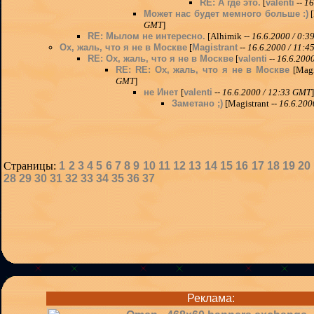
RE: А где это.
[
valenti
--
16
Может нас будет мемного больше :)
[
GMT
]
RE: Мылом не интересно.
[Alhimik --
16.6.2000 / 0:
Ох, жаль, что я не в Москве
[
Magistrant
--
16.6.2000 / 11:
RE: Ох, жаль, что я не в Москве
[
valenti
--
16.6.200
RE: RE: Ох, жаль, что я не в Москве
[Magi
GMT
]
не Инет
[
valenti
--
16.6.2000 / 12:33 GMT
]
Заметано ;)
[Magistrant --
16.6.200
Страницы:
1
2
3
4
5
6
7
8
9
10
11
12
13
14
15
16
17
18
19
20
28
29
30
31
32
33
34
35
36
37
Реклама: