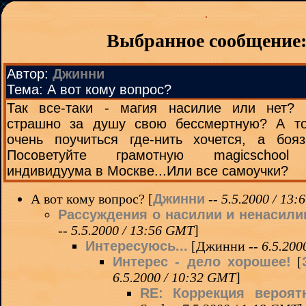
Выбранное сообщение
Автор:
Джинни
Тема: А вот кому вопрос?
Так все-таки - магия насилие или нет?
страшно за душу свою бессмертную? А т
очень поучиться где-нить хочется, а боязно
Посоветуйте грамотную magicschool
индивидуума в Москве...Или все самоучки?
А вот кому вопрос? [
Джинни
--
5.5.2000 / 13
Рассуждения о насилии и ненасили
--
5.5.2000 / 13:56 GMT
]
Интересуюсь...
[Джинни --
6.5.200
Интерес - дело хорошее!
[
6.5.2000 / 10:32 GMT
]
RE: Коррекция вероятн