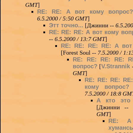
GMT
]
RE: RE: А вот кому вопрос?
6.5.2000 / 5:50 GMT
]
Этт точно...
[Джинни --
6.5.20
RE: RE: RE: А вот кому воп
--
6.5.2000 / 13:7 GMT
]
RE: RE: RE: RE: А во
[Forest Soul --
7.5.2000 / 1:
RE: RE: RE: RE: R
вопрос?
[
V.Strannik
GMT
]
RE: RE: RE: RE:
кому вопрос?
[
7.5.2000 / 18:8 GM
А кто это 
[Джинни --
GMT
]
RE: А
хумансы