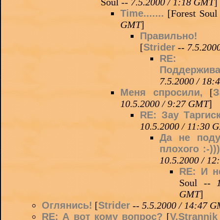
Soul --
7.5.2000 / 1:18 GMT
]
Time.......
[Forest Soul
GMT
]
Правильно! 
[
Strider
--
7.5.200
RE: Пр
Поддержив
7.5.2000 / 18
Меня спросили,
[
З
10.5.2000 / 9:27 GMT
]
RE: Зау Таргис
10.5.2000 / 11:30 
Да не под
плохого :-))
10.5.2000 / 1
RE: И н
Soul --
GMT
]
Оглянись!
[
Strider
--
5.5.2000 / 14:47 
RE: А вот кому вопрос?
[
V.Strannik