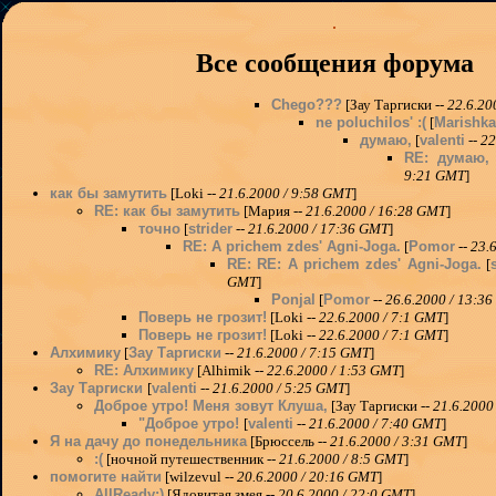
Все сообщения форума
Chego???
[Зау Таргиски --
22.6.20
ne poluchilos' :(
[
Marishka
думаю,
[
valenti
--
22
RE: думаю,
9:21 GMT
]
как бы замутить
[Loki --
21.6.2000 / 9:58 GMT
]
RE: как бы замутить
[Мария --
21.6.2000 / 16:28 GMT
]
точно
[
strider
--
21.6.2000 / 17:36 GMT
]
RE: A prichem zdes' Agni-Joga.
[
Pomor
--
23.
RE: RE: A prichem zdes' Agni-Joga.
[
GMT
]
Ponjal
[
Pomor
--
26.6.2000 / 13:3
Поверь не грозит!
[Loki --
22.6.2000 / 7:1 GMT
]
Поверь не грозит!
[Loki --
22.6.2000 / 7:1 GMT
]
Алхимику
[
Зау Таргиски
--
21.6.2000 / 7:15 GMT
]
RE: Алхимику
[Alhimik --
22.6.2000 / 1:53 GMT
]
Зау Таргиски
[
valenti
--
21.6.2000 / 5:25 GMT
]
Доброе утро! Меня зовут Клуша,
[Зау Таргиски --
21.6.2000
"Доброе утро!
[
valenti
--
21.6.2000 / 7:40 GMT
]
Я на дачу до понедельника
[Брюссель --
21.6.2000 / 3:31 GMT
]
:(
[ночной путешественник --
21.6.2000 / 8:5 GMT
]
помогите найти
[wilzevul --
20.6.2000 / 20:16 GMT
]
AllReady:)
[Ядовитая змея --
20.6.2000 / 22:0 GMT
]