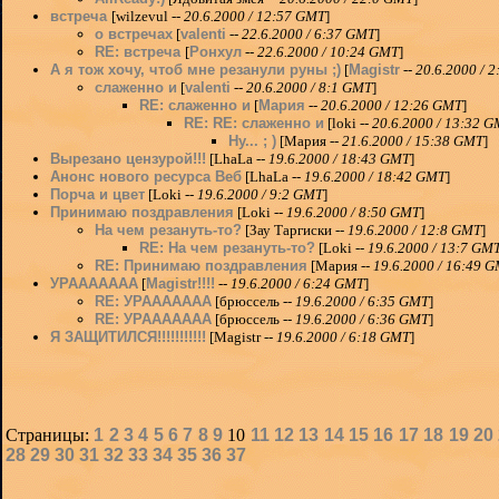
встреча
[wilzevul --
20.6.2000 / 12:57 GMT
]
о встречах
[
valenti
--
22.6.2000 / 6:37 GMT
]
RE: встреча
[
Ронхул
--
22.6.2000 / 10:24 GMT
]
А я тож хочу, чтоб мне резанули руны ;)
[
Magistr
--
20.6.2000 / 
слаженно и
[
valenti
--
20.6.2000 / 8:1 GMT
]
RE: слаженно и
[
Мария
--
20.6.2000 / 12:26 GMT
]
RE: RE: слаженно и
[loki --
20.6.2000 / 13:32 
Ну... ; )
[Мария --
21.6.2000 / 15:38 GMT
]
Вырезано цензурой!!!
[LhaLa --
19.6.2000 / 18:43 GMT
]
Анонс нового ресурса Веб
[LhaLa --
19.6.2000 / 18:42 GMT
]
Порча и цвет
[Loki --
19.6.2000 / 9:2 GMT
]
Принимаю поздравления
[Loki --
19.6.2000 / 8:50 GMT
]
На чем резануть-то?
[Зау Таргиски --
19.6.2000 / 12:8 GMT
]
RE: На чем резануть-то?
[Loki --
19.6.2000 / 13:7 GM
RE: Принимаю поздравления
[Мария --
19.6.2000 / 16:49 
УРААААААА
[
Magistr!!!!
--
19.6.2000 / 6:24 GMT
]
RE: УРААААААА
[брюссель --
19.6.2000 / 6:35 GMT
]
RE: УРААААААА
[брюссель --
19.6.2000 / 6:36 GMT
]
Я ЗАЩИТИЛСЯ!!!!!!!!!!!
[Magistr --
19.6.2000 / 6:18 GMT
]
Страницы:
1
2
3
4
5
6
7
8
9
10
11
12
13
14
15
16
17
18
19
20
28
29
30
31
32
33
34
35
36
37