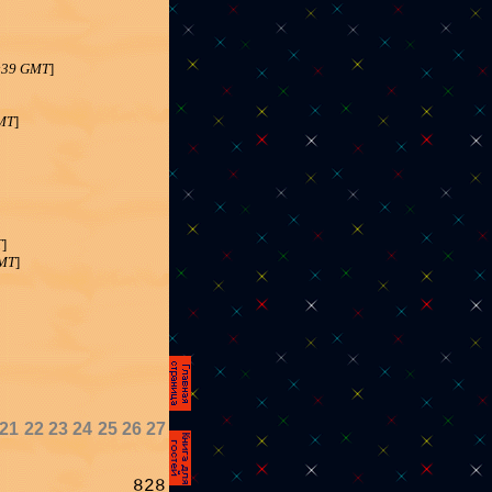
2:39 GMT
]
GMT
]
T
]
GMT
]
21
22
23
24
25
26
27
828