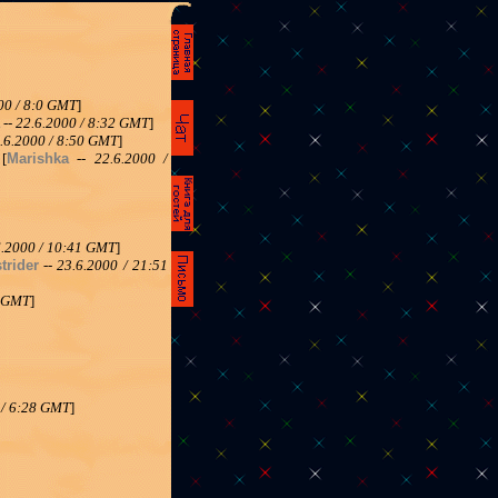
00 / 8:0 GMT
]
--
22.6.2000 / 8:32 GMT
]
.6.2000 / 8:50 GMT
]
[
Marishka
--
22.6.2000 /
6.2000 / 10:41 GMT
]
strider
--
23.6.2000 / 21:51
6 GMT
]
 / 6:28 GMT
]