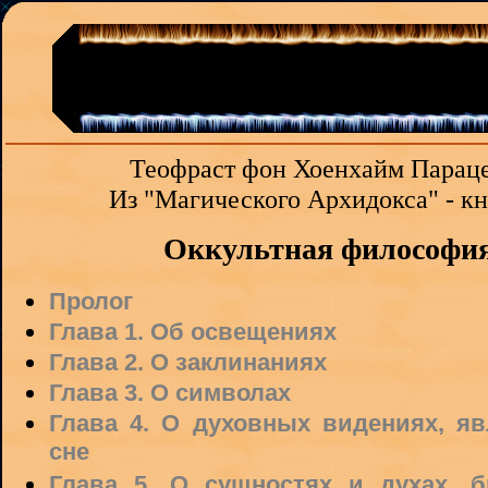
Теофраст фон Хоенхайм Парац
Из "Магического Архидокса" - кн
Оккультная философи
Пролог
Глава 1. Об освещениях
Глава 2. О заклинаниях
Глава 3. О символах
Глава 4. О духовных видениях, я
сне
Глава 5. О сущностях и духах, 